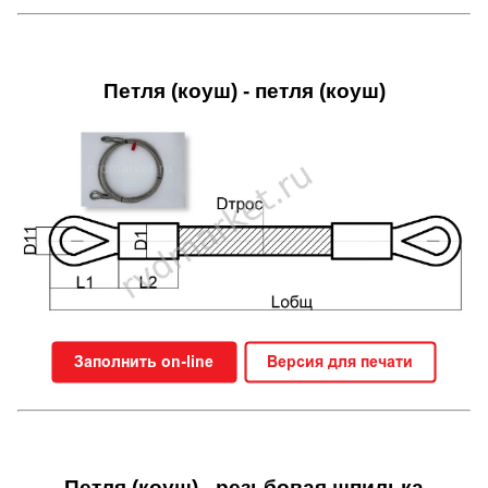
Петля (коуш) - петля (коуш)
Петля (коуш) - резьбовая шпилька