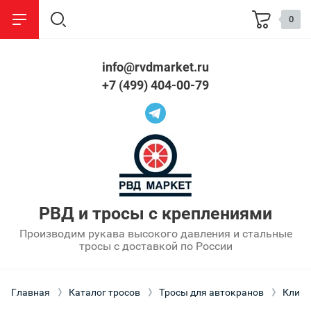
0
info@rvdmarket.ru
назад
назад
+7 (499) 404-00-79
Стропы
Информация
Стальные
О компании
Текстильные
Сроки изготовления
Цепные
Оптовым покупателям
РВД и тросы с креплениями
Производим рукава высокого давления и стальные
Партнерам
тросы с доставкой по России
Оплата
Главная
Каталог тросов
Тросы для автокранов
Клин
Упаковка