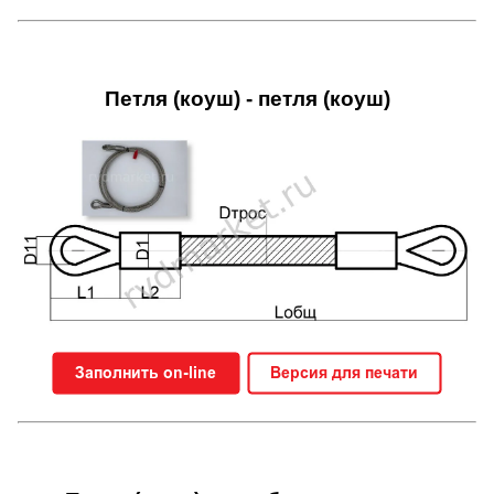
Петля (коуш) - петля (коуш)