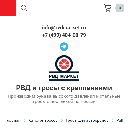
0
info@rvdmarket.ru
назад
назад
+7 (499) 404-00-79
Стропы
Информация
Стальные
О компании
Текстильные
Сроки изготовления
Цепные
Оптовым покупателям
РВД и тросы с креплениями
Производим рукава высокого давления и стальные
Партнерам
тросы с доставкой по России
Оплата
Главная
Каталог тросов
Тросы для автокранов
Palfin
Упаковка