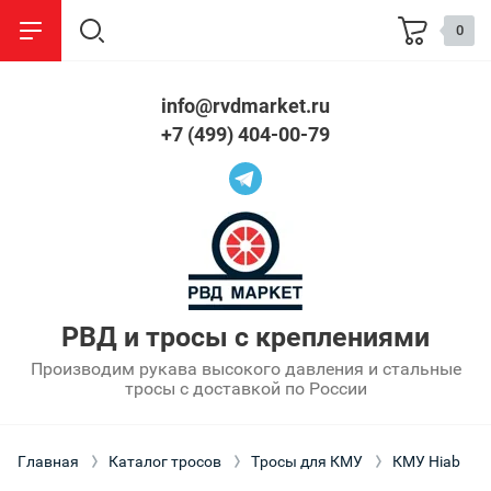
0
info@rvdmarket.ru
назад
назад
+7 (499) 404-00-79
Стропы
Информация
Стальные
О компании
Текстильные
Сроки изготовления
Цепные
Оптовым покупателям
РВД и тросы с креплениями
Производим рукава высокого давления и стальные
Партнерам
тросы с доставкой по России
Оплата
Главная
Каталог тросов
Тросы для КМУ
КМУ Hiab
Упаковка