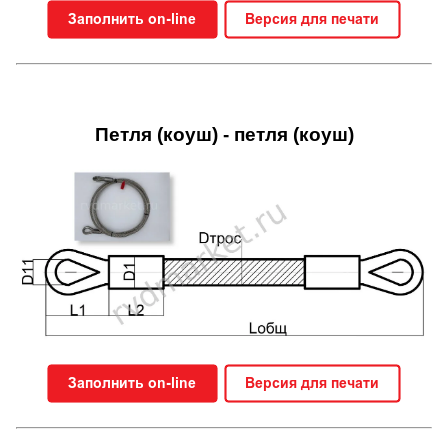
Петля (коуш) - петля (коуш)