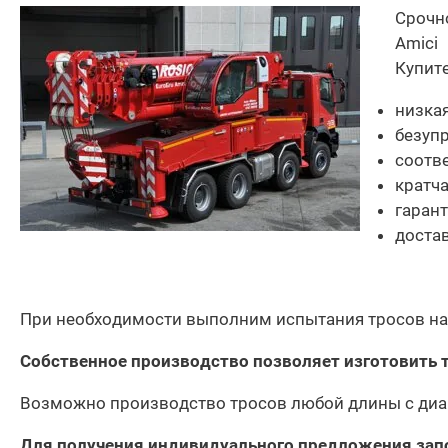
Срочно
Доставка
Amici
Купите
Гарантия
низкая
Возврат
безупр
соотве
Отзывы
кратч
гарант
Политика конфиденциальности
достав
При необходимости выполним испытания тросов на
Собственное производство позволяет изготовить т
Возможно производство тросов любой длины с диам
Для получения индивидуального предложения зап