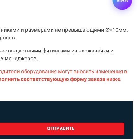
онечниками и размерами не превышающими Ø=10мм,
росов.
 нестандартными фитингами из нержавейки и
 у менеджеров.
одители оборудования могут вносить изменения в
полнить соответствующую форму заказа ниже
.