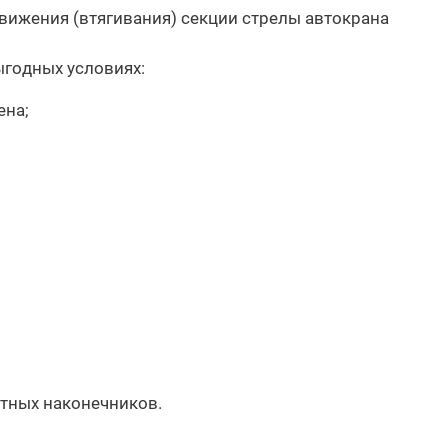
движения (втягивания) секции стрелы автокрана
ыгодных условиях:
ена;
ртных наконечников.