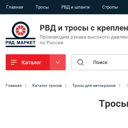
Главная
Тросы
РВД и шланги
Стропы
РВД и тросы с крепле
назад
назад
Производим рукава высокого давлени
Стропы
Информация
по России
Стальные
О компании
Каталог
Текстильные
Сроки изготовления
Цепные
Оптовым покупателям
Главная
Каталог тросов
Тросы для автокранов
A
Партнерам
Тросы
Оплата
Упаковка