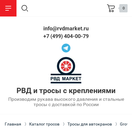
0
info@rvdmarket.ru
назад
назад
+7 (499) 404-00-79
Стропы
Информация
Стальные
О компании
Текстильные
Сроки изготовления
Цепные
Оптовым покупателям
РВД и тросы с креплениями
Производим рукава высокого давления и стальные
Партнерам
тросы с доставкой по России
Оплата
Главная
Каталог тросов
Тросы для автокранов
Grove
Упаковка