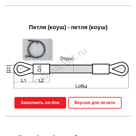
Петля (коуш) - петля (коуш)