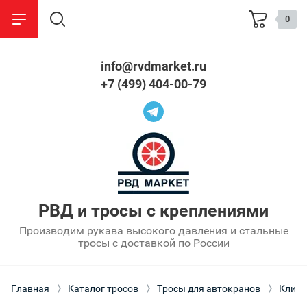
0
info@rvdmarket.ru
назад
назад
+7 (499) 404-00-79
Стропы
Информация
Стальные
О компании
Текстильные
Сроки изготовления
Цепные
Оптовым покупателям
РВД и тросы с креплениями
Производим рукава высокого давления и стальные
Партнерам
тросы с доставкой по России
Оплата
Главная
Каталог тросов
Тросы для автокранов
Клин
Упаковка