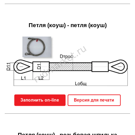
Петля (коуш) - петля (коуш)
Петля (коуш) - резьбовая шпилька